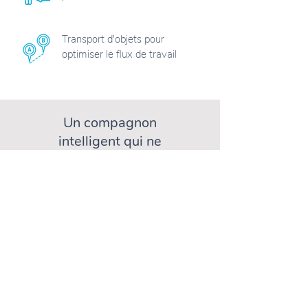
Transport d'objets pour
optimiser le flux de travail
Un compagnon
intelligent qui ne
manquera pas de faire
parler de vous !
ViQi devient votre ambassadeur,
reflétant une image High Tech et
innovante tout en renforçant la
communication de votre cabinet.